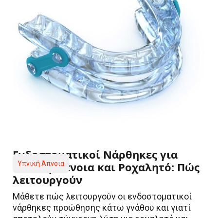
Ενδοστοματικοί Νάρθηκες για
Υπνική Άπνοια και Ροχαλητό: Πώς
Υπνική Άπνοια
λειτουργούν
Μάθετε πώς λειτουργούν οι ενδοστοματικοί
νάρθηκες προώθησης κάτω γνάθου και γιατί