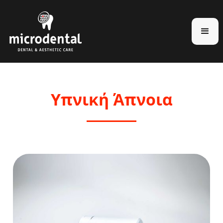
Υπνική Άπνοια