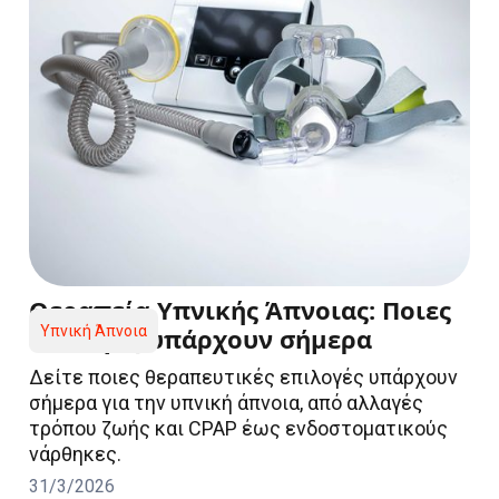
Θεραπεία Υπνικής Άπνοιας: Ποιες
επιλογές υπάρχουν σήμερα
Υπνική Άπνοια
Δείτε ποιες θεραπευτικές επιλογές υπάρχουν
σήμερα για την υπνική άπνοια, από αλλαγές
τρόπου ζωής και CPAP έως ενδοστοματικούς
νάρθηκες.
31/3/2026