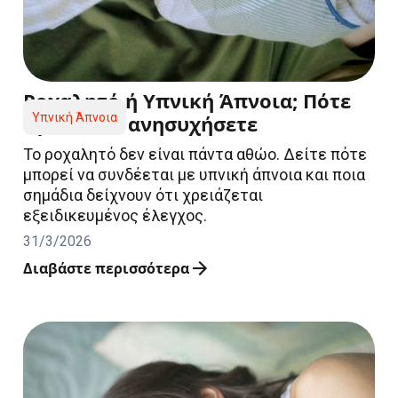
Ροχαλητό ή Υπνική Άπνοια; Πότε
πρέπει να ανησυχήσετε
Υπνική Άπνοια
Το ροχαλητό δεν είναι πάντα αθώο. Δείτε πότε
μπορεί να συνδέεται με υπνική άπνοια και ποια
σημάδια δείχνουν ότι χρειάζεται
εξειδικευμένος έλεγχος.
31/3/2026
Διαβάστε περισσότερα