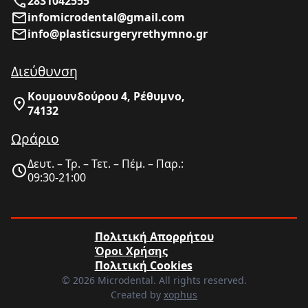
2831042555
infomicrodental@gmail.com
info@plasticsurgeryrethymno.gr
Διεύθυνση
Κουμουνδούρου 4, Ρέθυμνο,
74132
Ωράριο
Δευτ. – Τρ. – Τετ. – Πέμ. – Παρ.:
09:30-21:00
Πολιτική Απορρήτου
Όροι Χρήσης
Πολιτική Cookies
© 2026 Microdental. All rights reserved.
Created by
xophus