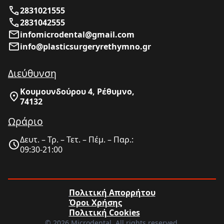
2831021555
2831042555
infomicrodental@gmail.com
info@plasticsurgeryrethymno.gr
Διεύθυνση
Κουμουνδούρου 4, Ρέθυμνο,
74132
Ωράριο
Δευτ. – Τρ. – Τετ. – Πέμ. – Παρ.:
09:30-21:00
Πολιτική Απορρήτου
Όροι Χρήσης
Πολιτική Cookies
© 2026 Microdental. All rights reserved.